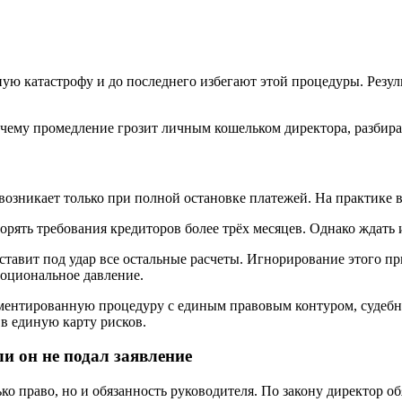
 катастрофу и до последнего избегают этой процедуры. Резуль
 почему промедление грозит личным кошельком директора, разби
возникает только при полной остановке платежей. На практике в
рять требования кредиторов более трёх месяцев. Однако ждать 
 ставит под удар все остальные расчеты. Игнорирование этого п
моциональное давление.
гламентированную процедуру с единым правовым контуром, суде
 в единую карту рисков.
ли он не подал заявление
о право, но и обязанность руководителя. По закону директор обя