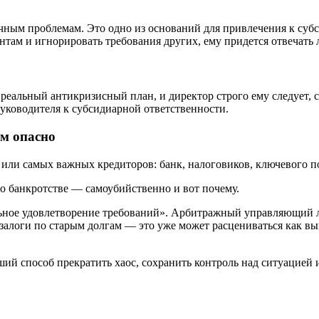
ным проблемам. Это одно из оснований для привлечения к субс
нтам и игнорировать требования других, ему придется отвечат
ь реальный антикризисный план, и директор строго ему следует
руководителя к субсидиарной ответственности.
м опасно
 или самых важных кредиторов: банк, налоговиков, ключевого п
 о банкротстве — самоубийственно и вот почему.
ное удовлетворение требований». Арбитражный управляющий легк
 залоги по старым долгам — это уже может расцениваться как в
ий способ прекратить хаос, сохранить контроль над ситуацией 